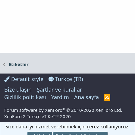
Etiketler
Default style
Türkçe (TR)
Bize ulaşın
Şartlar ve kurallar
Gizlilik politikası
Yardım
Ana sayfa
R
S
S
®
Forum software by XenForo
© 2010-2020 XenForo Ltd.
XenForo 2 Türkçe eTiKeT™ 2020
Size daha iyi hizmet verebilmek için çerez kullanıyoruz.