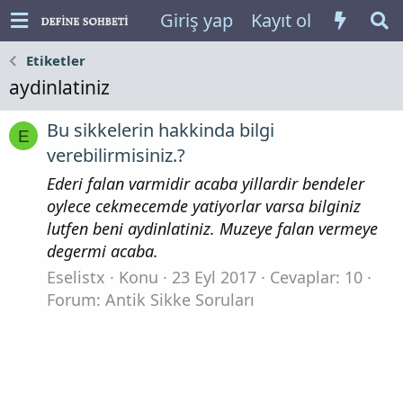
Giriş yap
Kayıt ol
Etiketler
aydinlatiniz
Bu sikkelerin hakkinda bilgi
E
verebilirmisiniz.?
Ederi falan varmidir acaba yillardir bendeler
oylece cekmecemde yatiyorlar varsa bilginiz
lutfen beni aydinlatiniz. Muzeye falan vermeye
degermi acaba.
Eselistx
Konu
23 Eyl 2017
Cevaplar: 10
Forum:
Antik Sikke Soruları