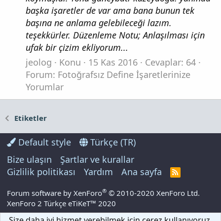
başka işaretler de var ama bana bunun tek
başına ne anlama gelebileceği lazım.
teşekkürler. Düzenleme Notu; Anlaşılması için
ufak bir çizim ekliyorum...
jeolog
Konu
15 Kas 2016
Cevaplar: 64
Forum:
Fotoğrafsız Define İşaretlerinize
Yorumlar
Etiketler
Default style
Türkçe (TR)
Bize ulaşın
Şartlar ve kurallar
Gizlilik politikası
Yardım
Ana sayfa
R
S
S
®
Forum software by XenForo
© 2010-2020 XenForo Ltd.
XenForo 2 Türkçe eTiKeT™ 2020
Size daha iyi hizmet verebilmek için çerez kullanıyoruz.