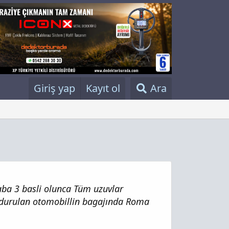
Giriş yap
Kayıt ol
Ara
aba 3 basli olunca Tüm uzuvlar
rdurulan otomobillin bagajında Roma