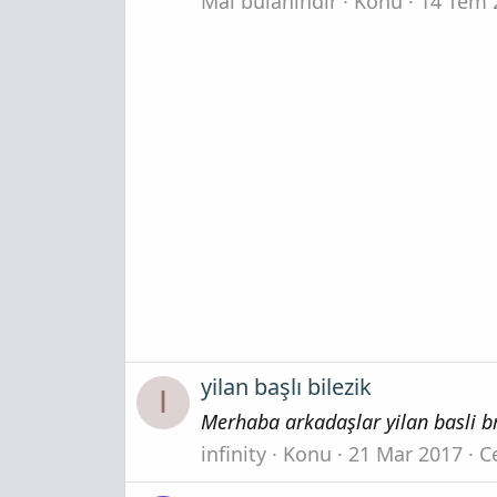
Mal bulanındır
Konu
14 Tem 
yilan başlı bilezik
I
Merhaba arkadaşlar yilan basli bro
infinity
Konu
21 Mar 2017
C