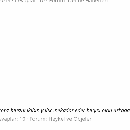
2019
Cevaplar: 10
Forum:
Define Haberleri
nz bilezik ikibin yıllık .nekadar eder bilgisi olan arkad
evaplar: 10
Forum:
Heykel ve Objeler