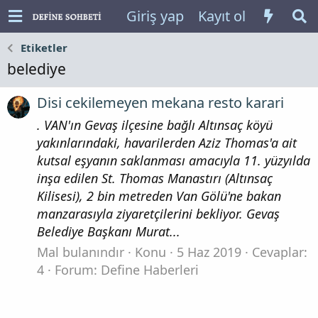
Giriş yap
Kayıt ol
Etiketler
belediye
Disi cekilemeyen mekana resto karari
. VAN'ın Gevaş ilçesine bağlı Altınsaç köyü
yakınlarındaki, havarilerden Aziz Thomas'a ait
kutsal eşyanın saklanması amacıyla 11. yüzyılda
inşa edilen St. Thomas Manastırı (Altınsaç
Kilisesi), 2 bin metreden Van Gölü'ne bakan
manzarasıyla ziyaretçilerini bekliyor. Gevaş
Belediye Başkanı Murat...
Mal bulanındır
Konu
5 Haz 2019
Cevaplar:
4
Forum:
Define Haberleri