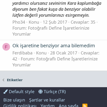
yardımcı olursanız sevinirim Kara kaplumbağa
diyorum ben fakat kuşa da benziyor olabilir
lütfen değerli yorumlarınızı esirgemeyin.
Pho34
Konu
12 Şub 2017
Cevaplar: 35
Forum:
Fotoğraflı Define İşaretlerinize
Yorumlar
Ok işaretine benziyor ama bilemedim
F
Ferdibaba
Konu
28 Ocak 2017
Cevaplar:
42
Forum:
Fotoğraflı Define İşaretlerinize
Yorumlar
Etiketler
Default style
Türkçe (TR)
Bize ulaşın
Şartlar ve kurallar
Gizlilik politikası
Yardım
Ana sayfa
R