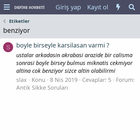
Giriş yap
Kayıt ol
Etiketler
benziyor
boyle birseyle karsilasan varmi ?
S
ustalar arkadasin akrabasi arazide bir calisma
sonrasi boyle birsey bulmus miknatis cekmiyor
altina cok benziyor sizce altin olabilirmi
slax
Konu
8 Nis 2019
Cevaplar: 5
Forum:
Antik Sikke Soruları