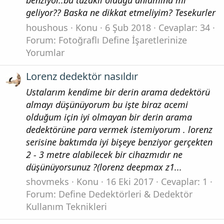
benziyor..bu tuzakli oldugu anlamina mi
geliyor?? Baska ne dikkat etmeliyim? Tesekurler
houshous
Konu
6 Şub 2018
Cevaplar: 34
Forum:
Fotoğraflı Define İşaretlerinize
Yorumlar
Lorenz dedektör nasıldır
Ustalarım kendime bir derin arama dedektörü
almayı düşünüyorum bu işte biraz acemi
olduğum için iyi olmayan bir derin arama
dedektörüne para vermek istemiyorum . lorenz
serisine baktımda iyi bişeye benziyor gerçekten
2 - 3 metre alabilecek bir cihazmıdır ne
düşünüyorsunuz ?(lorenz deepmax z1...
shovmeks
Konu
16 Eki 2017
Cevaplar: 1
Forum:
Define Dedektörleri & Dedektör
Kullanım Teknikleri