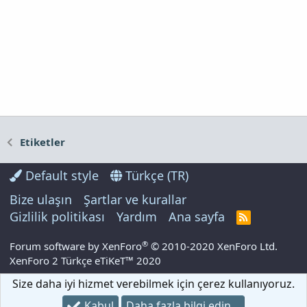
Etiketler
Default style
Türkçe (TR)
Bize ulaşın
Şartlar ve kurallar
Gizlilik politikası
Yardım
Ana sayfa
R
S
S
®
Forum software by XenForo
© 2010-2020 XenForo Ltd.
XenForo 2 Türkçe eTiKeT™ 2020
Size daha iyi hizmet verebilmek için çerez kullanıyoruz.
Kabul
Daha fazla bilgi edin…