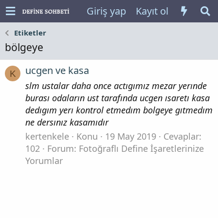
Giriş yap
Kayıt ol
Etiketler
bölgeye
ucgen ve kasa
K
slm ustalar daha once actıgımız mezar yerınde
burası odaların ust tarafında ucgen ısaretı kasa
dedıgım yerı kontrol etmedım bolgeye gıtmedım
ne dersınız kasamıdır
kertenkele
Konu
19 May 2019
Cevaplar:
102
Forum:
Fotoğraflı Define İşaretlerinize
Yorumlar