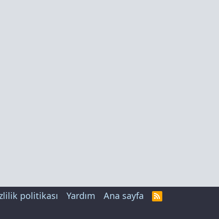
zlilik politikası
Yardım
Ana sayfa
R
S
S