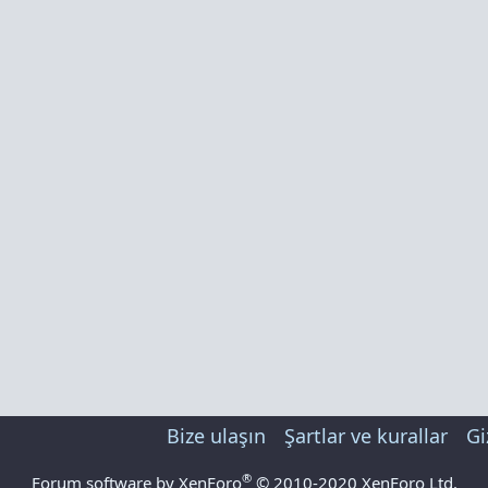
Bize ulaşın
Şartlar ve kurallar
Gi
®
Forum software by XenForo
© 2010-2020 XenForo Ltd.