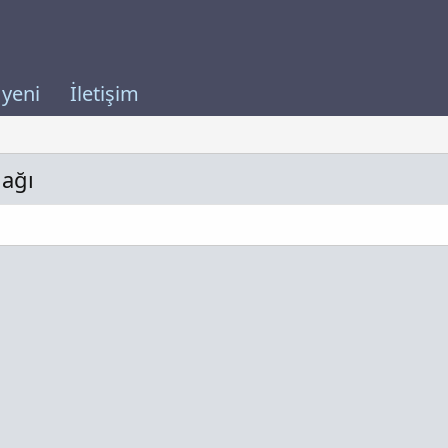
 yeni
İletişim
nağı