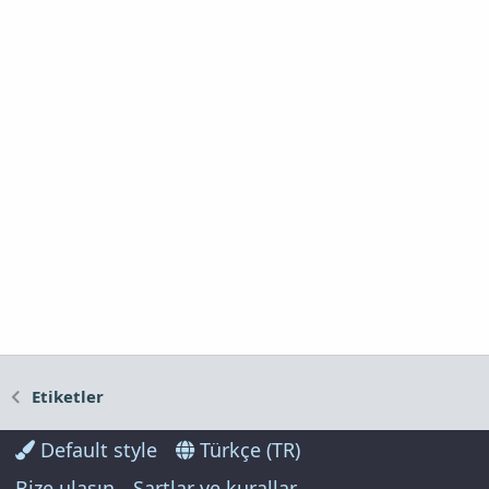
Etiketler
Default style
Türkçe (TR)
Bize ulaşın
Şartlar ve kurallar