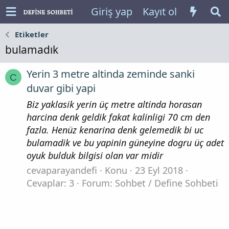
Giriş yap
Kayıt ol
Etiketler
bulamadık
Yerin 3 metre altinda zeminde sanki
C
duvar gibi yapi
Biz yaklasik yerin üç metre altinda horasan
harcina denk geldik fakat kalinligi 70 cm den
fazla. Henüz kenarina denk gelemedik bi uc
bulamadik ve bu yapinin güneyine dogru üç adet
oyuk bulduk bilgisi olan var midir
cevaparayandefi
Konu
23 Eyl 2018
Cevaplar: 3
Forum:
Sohbet / Define Sohbeti