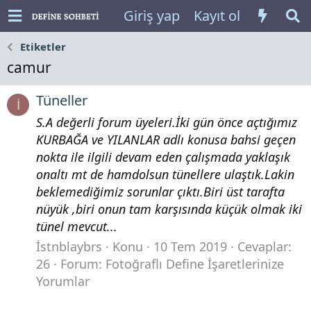
Giriş yap
Kayıt ol
Etiketler
camur
Tüneller
İ
S.A değerli forum üyeleri.İki gün önce açtığımız
KURBAĞA ve YILANLAR adlı konusa bahsi geçen
nokta ile ilgili devam eden çalışmada yaklaşık
onaltı mt de hamdolsun tünellere ulaştık.Lakin
beklemediğimiz sorunlar çıktı.Biri üst tarafta
nüyük ,biri onun tam karşısında küçük olmak iki
tünel mevcut...
İstnblaybrs
Konu
10 Tem 2019
Cevaplar:
26
Forum:
Fotoğraflı Define İşaretlerinize
Yorumlar