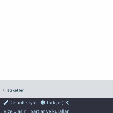
Etiketler
Default style
Türkçe (TR)
Bize ulaşın
Şartlar ve kurallar