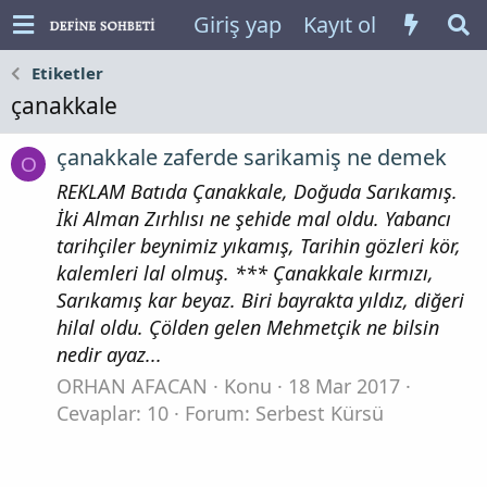
Giriş yap
Kayıt ol
Etiketler
çanakkale
çanakkale zaferde sarikamiş ne demek
O
REKLAM Batıda Çanakkale, Doğuda Sarıkamış.
İki Alman Zırhlısı ne şehide mal oldu. Yabancı
tarihçiler beynimiz yıkamış, Tarihin gözleri kör,
kalemleri lal olmuş. *** Çanakkale kırmızı,
Sarıkamış kar beyaz. Biri bayrakta yıldız, diğeri
hilal oldu. Çölden gelen Mehmetçik ne bilsin
nedir ayaz...
ORHAN AFACAN
Konu
18 Mar 2017
Cevaplar: 10
Forum:
Serbest Kürsü