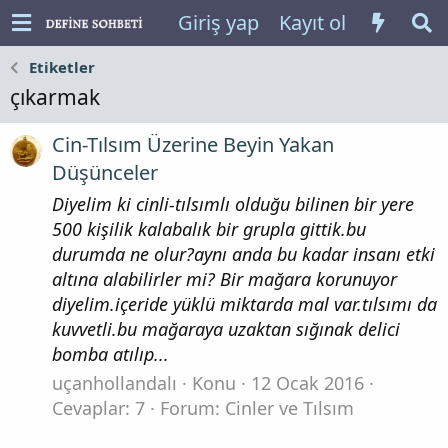
Giriş yap
Kayıt ol
Etiketler
çıkarmak
Cin-Tılsım Üzerine Beyin Yakan
Düşünceler
Diyelim ki cinli-tılsımlı olduğu bilinen bir yere
500 kişilik kalabalık bir grupla gittik.bu
durumda ne olur?aynı anda bu kadar insanı etki
altına alabilirler mi? Bir mağara korunuyor
diyelim.içeride yüklü miktarda mal var.tılsımı da
kuvvetli.bu mağaraya uzaktan sığınak delici
bomba atılıp...
uçanhollandalı
Konu
12 Ocak 2016
Cevaplar: 7
Forum:
Cinler ve Tılsım