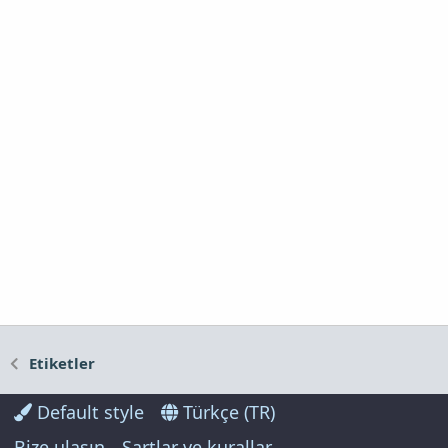
Etiketler
Default style
Türkçe (TR)
Bize ulaşın
Şartlar ve kurallar