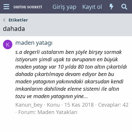
Giriş yap
Kayıt ol
Etiketler
dahada
maden yatagı
K
s.a degerli ustalarım ben şöyle birşey sormak
istiyorum şimdi uşak ta avrupanın en büyük
maden yatagı var 10 yılda 80 ton altın çıkartıldı
dahada çıkartılmaya devam ediyor ben bu
maden yatagının yakınındaki akarsudan kendi
imkanlarım dahilinde eleme sistemi ile altın
tozu ve maden yatagının yine...
Kanun_bey
Konu
15 Kas 2018
Cevaplar: 42
Forum:
Maden Yatakları