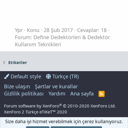
Ypr
Konu
28 Şub 2017
Cevaplar: 18
Forum:
Define Dedektörleri & Dedektör
Kullanım Teknikleri
Etiketler
Default style
Türkçe (TR)
Bize ulaşın
Şartlar ve kurallar
Gizlilik politikası
Yardım
Ana sayfa
R
S
S
®
Forum software by XenForo
© 2010-2020 XenForo Ltd.
XenForo 2 Türkçe eTiKeT™ 2020
Size daha iyi hizmet verebilmek için çerez kullanıyoruz.