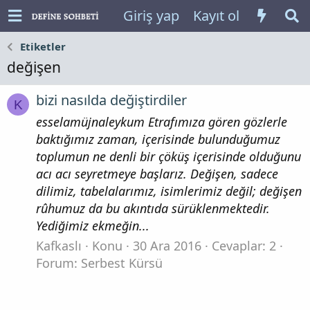
Giriş yap
Kayıt ol
Etiketler
değişen
bizi nasılda değiştirdiler
K
esselamüjnaleykum Etrafımıza gören gözlerle
baktığımız zaman, içerisinde bulunduğumuz
toplumun ne denli bir çöküş içerisinde olduğunu
acı acı seyretmeye başlarız. Değişen, sadece
dilimiz, tabelalarımız, isimlerimiz değil; değişen
rûhumuz da bu akıntıda sürüklenmektedir.
Yediğimiz ekmeğin...
Kafkaslı
Konu
30 Ara 2016
Cevaplar: 2
Forum:
Serbest Kürsü