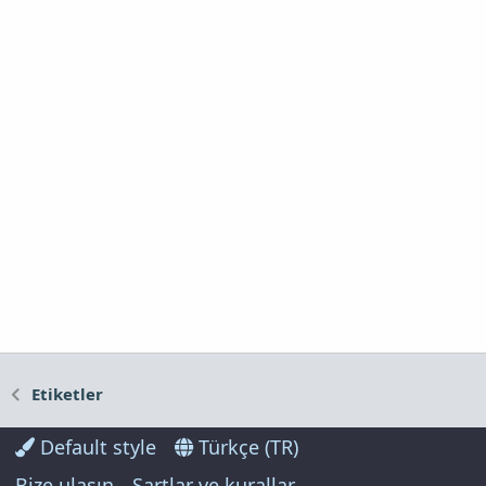
Etiketler
Default style
Türkçe (TR)
Bize ulaşın
Şartlar ve kurallar