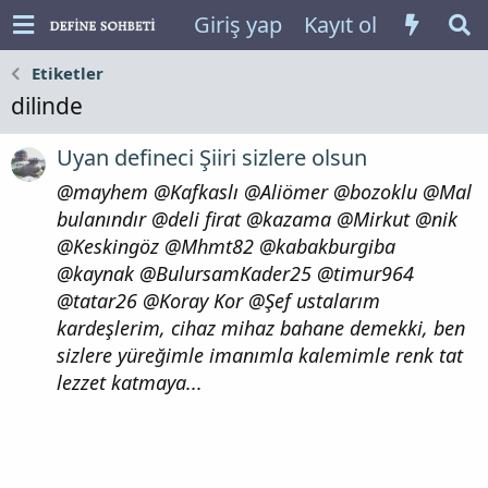
Giriş yap
Kayıt ol
Etiketler
dilinde
Uyan defineci Şiiri sizlere olsun
@mayhem @Kafkaslı @Aliömer @bozoklu @Mal
bulanındır @deli firat @kazama @Mirkut @nik
@Keskingöz @Mhmt82 @kabakburgiba
@kaynak @BulursamKader25 @timur964
@tatar26 @Koray Kor @Şef ustalarım
kardeşlerim, cihaz mihaz bahane demekki, ben
sizlere yüreğimle imanımla kalemimle renk tat
lezzet katmaya...