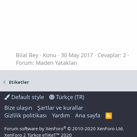
Bilal Bey
Konu
30 May 2017
Cevaplar: 2
Forum:
Maden Yatakları
Etiketler
Default style
Türkçe (TR)
Bize ulaşın
Şartlar ve kurallar
Gizlilik politikası
Yardım
Ana sayfa
R
S
S
®
Forum software by XenForo
© 2010-2020 XenForo Ltd.
XenForo 2 Türkçe eTiKeT™ 2020