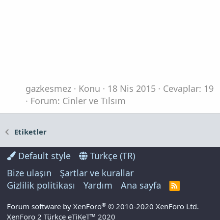
gazkesmez
Konu
18 Nis 2015
Cevaplar: 19
Forum:
Cinler ve Tılsım
Etiketler
Default style
Türkçe (TR)
Bize ulaşın
Şartlar ve kurallar
Gizlilik politikası
Yardım
Ana sayfa
R
S
S
®
Forum software by XenForo
© 2010-2020 XenForo Ltd.
XenForo 2 Türkçe eTiKeT™ 2020