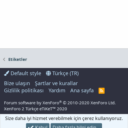
Etiketler
Default style
Türkçe (TR)
Bize ulaşın
Şartlar ve kurallar
Gizlilik politikası
Yardım
Ana sayfa
R
S
S
®
Forum software by XenForo
© 2010-2020 XenForo Ltd.
XenForo 2 Türkçe eTiKeT™ 2020
Size daha iyi hizmet verebilmek için çerez kullanıyoruz.
Kabul
Daha fazla bilgi edin…