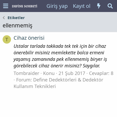
Giriş yap
Kayıt ol
Etiketler
ellenmemiş
Cihaz önerisi
T
Ustalar tarlada takkada tek tek için bir cihaz
önerebilir misiniz memlekette bolca ermeni
yaşamış zamanında pek ellenmemiş biryer iş
görebilecek cihaz önerir misiniz? Saygılar.
Tombraider
Konu
21 Şub 2017
Cevaplar: 8
Forum:
Define Dedektörleri & Dedektör
Kullanım Teknikleri