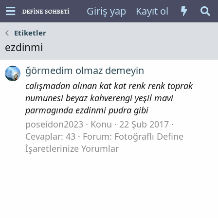
Giriş yap
Kayıt ol
Etiketler
ezdinmi
ğörmedim olmaz demeyin
calışmadan alınan kat kat renk renk toprak
numunesi beyaz kahverengi yeşil mavi
parmagında ezdinmi pudra gibi
poseidon2023
Konu
22 Şub 2017
Cevaplar: 43
Forum:
Fotoğraflı Define
İşaretlerinize Yorumlar