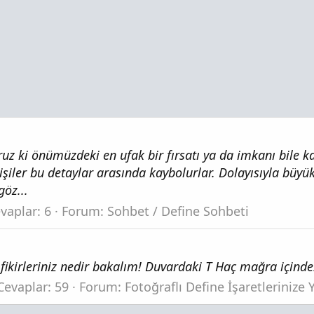
z ki önümüzdeki en ufak bir fırsatı ya da imkanı bile kaç
kişiler bu detaylar arasında kaybolurlar. Dolayısıyla büy
öz...
vaplar: 6
Forum:
Sohbet / Define Sohbeti
ikirleriniz nedir bakalım! Duvardaki T Haç mağra içinde
Cevaplar: 59
Forum:
Fotoğraflı Define İşaretlerinize