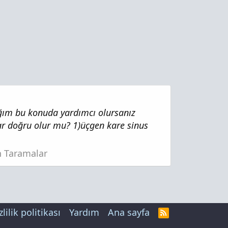
ığım bu konuda yardımcı olursanız
ar doğru olur mu? 1)üçgen kare sinus
n Taramalar
zlilik politikası
Yardım
Ana sayfa
R
S