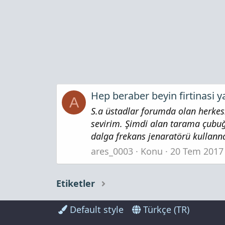
Hep beraber beyin firtinasi 
A
S.a üstadlar forumda olan herkes
sevirim. Şimdi alan tarama çubuğ
dalga frekans jenaratörü kullanna
ares_0003
Konu
20 Tem 2017
Etiketler
Default style
Türkçe (TR)