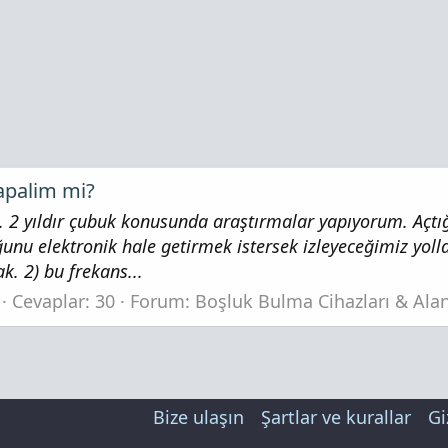
yapalim mi?
. 2 yıldır çubuk konusunda araştırmalar yapıyorum. Açt
unu elektronik hale getirmek istersek izleyeceğimiz yoll
k. 2) bu frekans...
Cevaplar: 30
Forum:
Boşluk Bulma Cihazları & Ala
Bize ulaşın
Şartlar ve kurallar
Gi