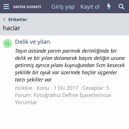
Giriş yap
Kayıt ol
Etiketler
haclar
Delik ve yilan
N
Taşın üstünde yarım parmak derinliğinde bir
delik ve bir yılan dolanarak başını deliğin ucuna
getirmiş ayrıca yılanı kuyruğundan 5cm kesecek
şekilde bir oyuk var üzerinde haçlar üçgenler
tarzı şekiller var
nickkie
Konu
1 Eki 2017
Cevaplar: 5
Forum:
Fotoğrafsız Define İşaretlerinize
Yorumlar