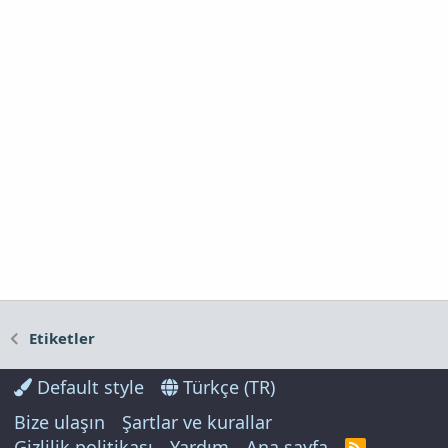
Etiketler
Default style
Türkçe (TR)
Bize ulaşın
Şartlar ve kurallar
Gizlilik politikası
Yardım
Ana sayfa
R