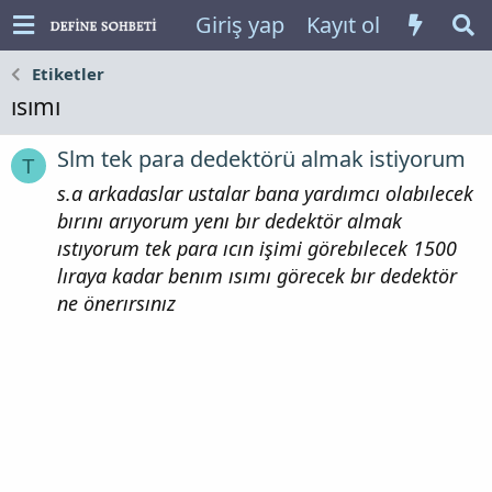
Giriş yap
Kayıt ol
Etiketler
ısımı
Slm tek para dedektörü almak istiyorum
T
s.a arkadaslar ustalar bana yardımcı olabılecek
bırını arıyorum yenı bır dedektör almak
ıstıyorum tek para ıcın işimi görebılecek 1500
lıraya kadar benım ısımı görecek bır dedektör
ne önerırsınız