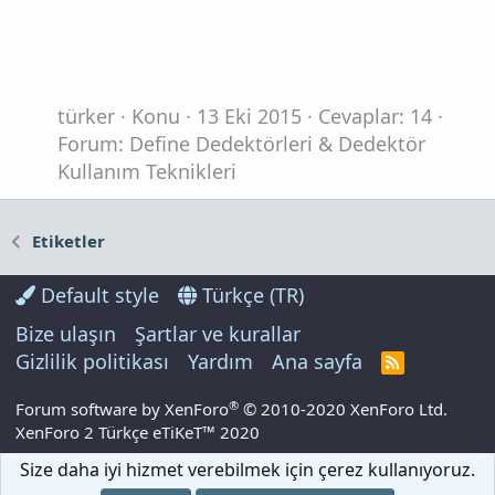
türker
Konu
13 Eki 2015
Cevaplar: 14
Forum:
Define Dedektörleri & Dedektör
Kullanım Teknikleri
Etiketler
Default style
Türkçe (TR)
Bize ulaşın
Şartlar ve kurallar
Gizlilik politikası
Yardım
Ana sayfa
R
S
S
®
Forum software by XenForo
© 2010-2020 XenForo Ltd.
XenForo 2 Türkçe eTiKeT™ 2020
Size daha iyi hizmet verebilmek için çerez kullanıyoruz.