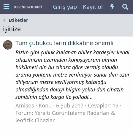
Giriş yap
Kayıt ol
Etiketler
işinize
Tüm çubukcu larin dikkatine önemli
Bizim gibi çubuk kullanan abiler kardeşler kendi
cihazimizin üzerinden konuşuyorum alman
hükümeti nin bu cihaza göre vermiş olduğu
arama yöntemi metre verilmiyor sanar dim özür
diliyorum metre veriliyormuş kataloğu
olmadiğindan dolayi bilgim yoktu dün cihazin
sahibinin oğlu kargo ile yolladi...
Amisos
Konu
6 Şub 2017
Cevaplar: 19
Forum:
Yeraltı Görüntüleme Radarları &
Jeofizik Cihazlar