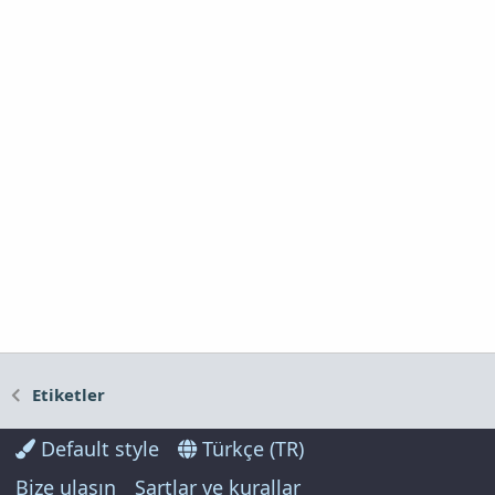
Etiketler
Default style
Türkçe (TR)
Bize ulaşın
Şartlar ve kurallar