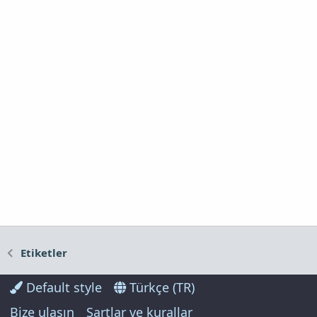
Etiketler
Default style
Türkçe (TR)
Bize ulaşın
Şartlar ve kurallar