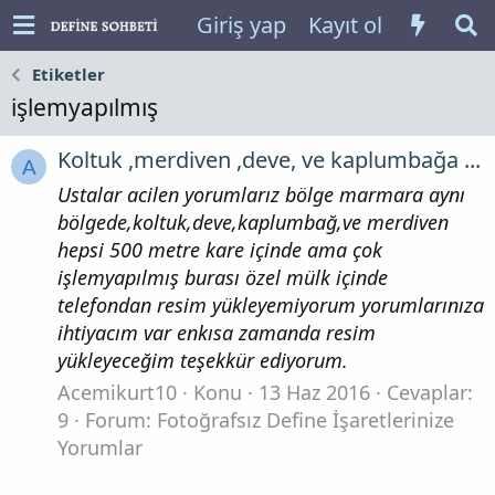
Giriş yap
Kayıt ol
Etiketler
işlemyapılmış
Koltuk ,merdiven ,deve, ve kaplumbağa ...
A
Ustalar acilen yorumlarız bölge marmara aynı
bölgede,koltuk,deve,kaplumbağ,ve merdiven
hepsi 500 metre kare içinde ama çok
işlemyapılmış burası özel mülk içinde
telefondan resim yükleyemiyorum yorumlarınıza
ihtiyacım var enkısa zamanda resim
yükleyeceğim teşekkür ediyorum.
Acemikurt10
Konu
13 Haz 2016
Cevaplar:
9
Forum:
Fotoğrafsız Define İşaretlerinize
Yorumlar