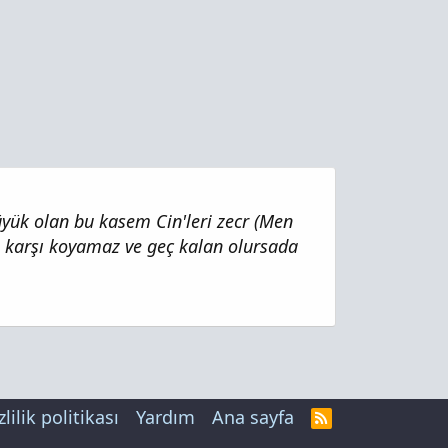
üyük olan bu kasem Cin'leri zecr (Men
na karşı koyamaz ve geç kalan olursada
zlilik politikası
Yardım
Ana sayfa
R
S