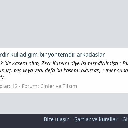
rdır kulladıgım bır yontemdır arkadaslar
 bir Kasem olup, Zecr Kasemi diye isimlendirilmiştir. B
ir, üç, beş veya yedi defa bu kasemi okursan, Cinler sa
yanar. Zecr Kasemi budur: يَايَفْمُوشٍ...
plar: 12
Forum:
Cinler ve Tılsım
Bize ulaşın
Şartlar ve kurallar
Gi