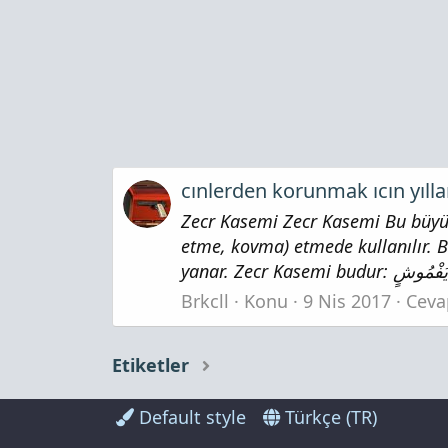
cınlerden korunmak ıcın yılla
Zecr Kasemi Zecr Kasemi Bu büyük
etme, kovma) etmede kullanılır. B
Brkcll
Konu
9 Nis 2017
Ceva
Etiketler
Default style
Türkçe (TR)