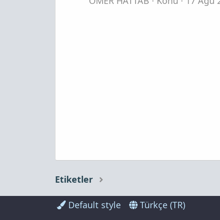
ÖMER HATTAB
Konu
17 Ağu 
Etiketler
Default style
Türkçe (TR)