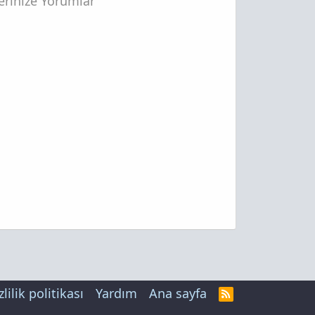
lerinize Yorumlar
zlilik politikası
Yardım
Ana sayfa
R
S