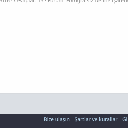
2016
Cevaplar: 15
Forum:
Fotoğrafsız Define İşaret
Bize ulaşın
Şartlar ve kurallar
Gi