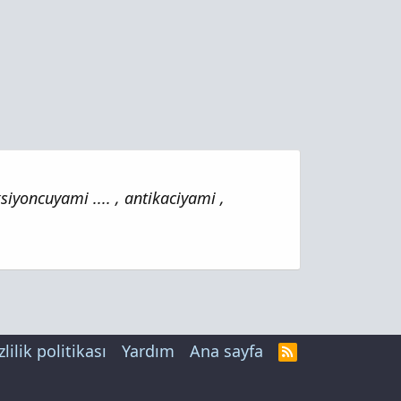
siyoncuyami .... , antikaciyami ,
zlilik politikası
Yardım
Ana sayfa
R
S
S