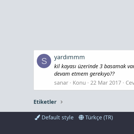
yardımmm
S
kil kayası üzerinde 3 basamak var
devam etmem gerekıyo??
sanar
Konu
22 Mar 2017
Cev
Etiketler
Default style
Türkçe (TR)