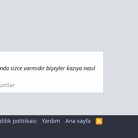
da sizce varmıdır bişeyler kazıya nasıl
rumlar
zlilik politikası
Yardım
Ana sayfa
R
S
S