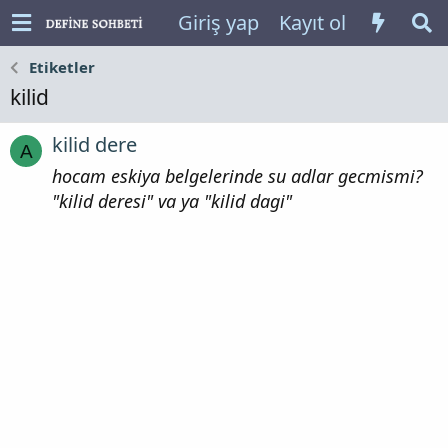
Giriş yap
Kayıt ol
Etiketler
kilid
kilid dere
A
hocam eskiya belgelerinde su adlar gecmismi?
"kilid deresi" va ya "kilid dagi"