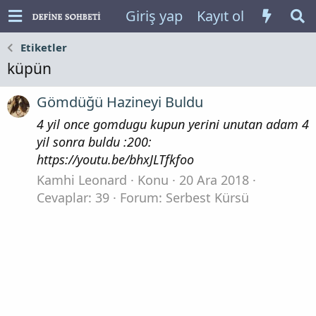
Giriş yap
Kayıt ol
Etiketler
küpün
Gömdüğü Hazineyi Buldu
4 yil once gomdugu kupun yerini unutan adam 4
yil sonra buldu :200:
https://youtu.be/bhxJLTfkfoo
Kamhi Leonard
Konu
20 Ara 2018
Cevaplar: 39
Forum:
Serbest Kürsü