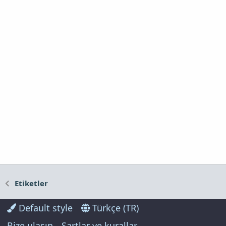
Etiketler
Default style
Türkçe (TR)
Bize ulaşın
Şartlar ve kurallar