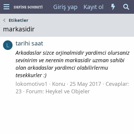
Giriş yap
Kayıt ol
Etiketler
markasidir
tarihi saat
L
Arkadaslar sizce orjinalmidir yardimci olursaniz
sevinirim ve nerenin markasidir uzman sahibi
olan arkadaslar yardimci olabilirlermu
tesekkurler :)
lokomotivo1
Konu
25 May 2017
Cevaplar:
23
Forum:
Heykel ve Objeler