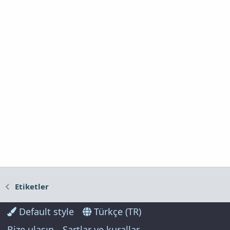
Etiketler
Default style
Türkçe (TR)
Bize ulaşın
Şartlar ve kurallar