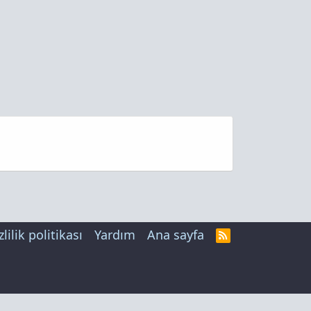
zlilik politikası
Yardım
Ana sayfa
R
S
S