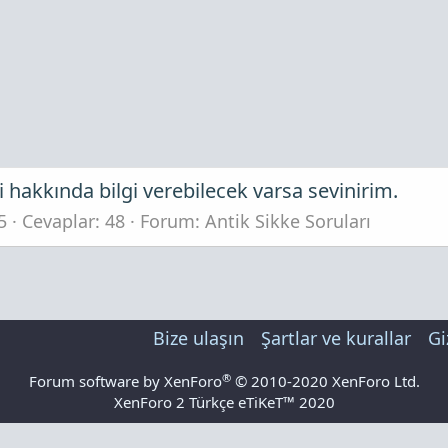
hakkında bilgi verebilecek varsa sevinirim.
5
Cevaplar: 48
Forum:
Antik Sikke Soruları
Bize ulaşın
Şartlar ve kurallar
Gi
®
Forum software by XenForo
© 2010-2020 XenForo Ltd.
XenForo 2 Türkçe eTiKeT™ 2020