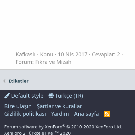
Kafkaslı
Konu
10 Nis 2017
Cevaplar: 2
Forum:
Fıkra ve Mizah
Etiketler
Default style
Türkçe (TR)
Bize ulaşın
Şartlar ve kurallar
Gizlilik politikası
Yardım
Ana sayfa
R
S
S
®
Forum software by XenForo
© 2010-2020 XenForo Ltd.
XenForo 2 Türkçe eTiKeT™ 2020