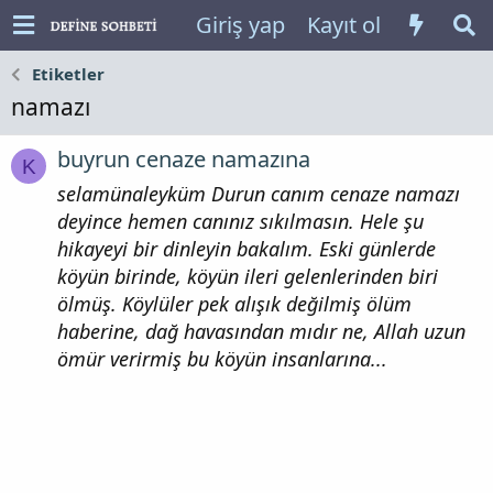
Giriş yap
Kayıt ol
Etiketler
namazı
buyrun cenaze namazına
K
selamünaleyküm Durun canım cenaze namazı
deyince hemen canınız sıkılmasın. Hele şu
hikayeyi bir dinleyin bakalım. Eski günlerde
köyün birinde, köyün ileri gelenlerinden biri
ölmüş. Köylüler pek alışık değilmiş ölüm
haberine, dağ havasından mıdır ne, Allah uzun
ömür verirmiş bu köyün insanlarına...