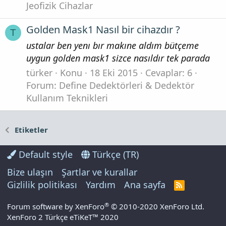
Jeofizik Cihazlar
Golden Mask1 Nasıl bir cihazdır ?
T
ustalar ben yenı bır makıne aldım bütçeme
uygun golden mask1 sizce nasıldır tek parada
türker
Konu
18 Eki 2015
Cevaplar: 6
Forum:
Define Dedektörleri & Dedektör
Kullanım Teknikleri
Etiketler
Default style
Türkçe (TR)
Bize ulaşın
Şartlar ve kurallar
Gizlilik politikası
Yardım
Ana sayfa
R
S
S
®
Forum software by XenForo
© 2010-2020 XenForo Ltd.
XenForo 2 Türkçe eTiKeT™ 2020