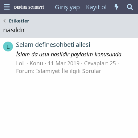
Giriş yap
Kayıt ol
Etiketler
nasıldır
Selam definesohbeti ailesi
L
İslam da usul nasildir paylasim konusunda
LoL
Konu
11 Mar 2019
Cevaplar: 25
Forum:
İslamiyet İle ilgili Sorular