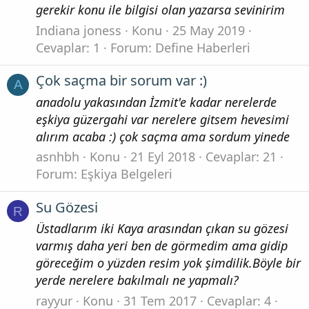
gerekir konu ile bilgisi olan yazarsa sevinirim
Indiana joness
Konu
25 May 2019
Cevaplar: 1
Forum:
Define Haberleri
Çok saçma bir sorum var :)
A
anadolu yakasından İzmit'e kadar nerelerde
eşkiya güzergahi var nerelere gitsem hevesimi
alırım acaba :) çok saçma ama sordum yinede
asnhbh
Konu
21 Eyl 2018
Cevaplar: 21
Forum:
Eşkiya Belgeleri
Su Gözesi
R
Üstadlarım iki Kaya arasından çıkan su gözesi
varmış daha yeri ben de görmedim ama gidip
göreceğim o yüzden resim yok şimdilik.Böyle bir
yerde nerelere bakılmalı ne yapmalı?
rayyur
Konu
31 Tem 2017
Cevaplar: 4