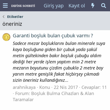
Giriş yap
Kayıt ol
Etiketler
öneriniz
Garanti boşluk bulan çubuk varmı ?
Sadece mezar boşluklarını bulan minerale suya
kaya boşluğuna giden bir çubuk yada şakül
metin gültekinden bakır boşluk çubuğu aldım
dediği her yerde işlem yaptım min 2 metre
mezarın boyutunu çizdim çubukla 2 metre boy
yarım metre genişlik fakat hiçbirşey çıkmadı
sizin öneriniz kullandığınız...
arahnikaya
Konu
22 Nis 2017
Cevaplar: 11
Forum:
Boşluk Bulma Cihazları & Alan
Taramalar