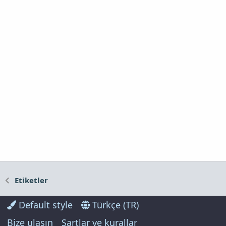
Etiketler
Default style
Türkçe (TR)
Bize ulaşın
Şartlar ve kurallar