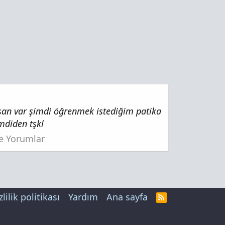
san var şimdi öğrenmek istediğim patika
mdiden tşkl
ze Yorumlar
zlilik politikası
Yardım
Ana sayfa
R
S
S