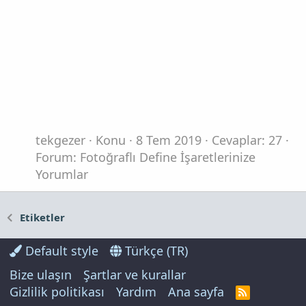
tekgezer
Konu
8 Tem 2019
Cevaplar: 27
Forum:
Fotoğraflı Define İşaretlerinize
Yorumlar
Etiketler
Default style
Türkçe (TR)
Bize ulaşın
Şartlar ve kurallar
Gizlilik politikası
Yardım
Ana sayfa
R
S