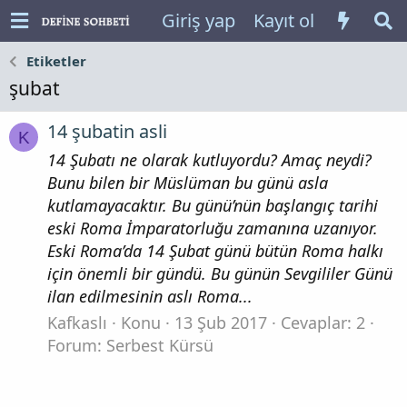
Giriş yap
Kayıt ol
Etiketler
şubat
14 şubatin asli
K
14 Şubatı ne olarak kutluyordu? Amaç neydi?
Bunu bilen bir Müslüman bu günü asla
kutlamayacaktır. Bu günü’nün başlangıç tarihi
eski Roma İmparatorluğu zamanına uzanıyor.
Eski Roma’da 14 Şubat günü bütün Roma halkı
için önemli bir gündü. Bu günün Sevgililer Günü
ilan edilmesinin aslı Roma...
Kafkaslı
Konu
13 Şub 2017
Cevaplar: 2
Forum:
Serbest Kürsü