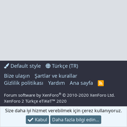
Default style
Türkçe (TR)
Bize ulaşın
Şartlar ve kurallar
Gizlilik politikası
Yardım
Ana sayfa
R
S
S
®
Forum software by XenForo
© 2010-2020 XenForo Ltd.
XenForo 2 Türkçe eTiKeT™ 2020
Size daha iyi hizmet verebilmek için çerez kullanıyoruz.
Kabul
Daha fazla bilgi edin…