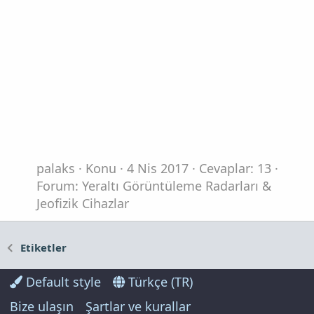
palaks
Konu
4 Nis 2017
Cevaplar: 13
Forum:
Yeraltı Görüntüleme Radarları &
Jeofizik Cihazlar
Etiketler
Default style
Türkçe (TR)
Bize ulaşın
Şartlar ve kurallar