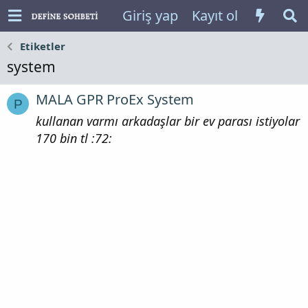
Giriş yap
Kayıt ol
Etiketler
system
MALA GPR ProEx System
P
kullanan varmı arkadaşlar bir ev parası istiyolar
170 bin tl :72: