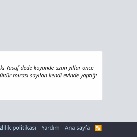
aki Yusuf dede köyünde uzun yıllar önce
ültür mirası sayılan kendi evinde yaptığı
zlilik politikası
Yardım
Ana sayfa
R
S