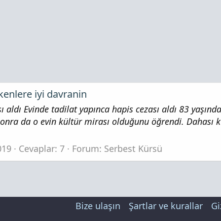
enlere iyi davranin
sı aldı Evinde tadilat yapınca hapis cezası aldı 83 yaşınd
r sonra da o evin kültür mirası olduğunu öğrendi. Dahası k
.
019
Cevaplar: 7
Forum:
Serbest Kürsü
Bize ulaşın
Şartlar ve kurallar
Gi