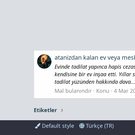
atanizdan kalan ev veya mesk
Evinde tadilat yapınca hapis ceza
kendisine bir ev inşaa etti. Yılla
tadilat yüzünden hakkında dava..
Mal bulanındır
Konu
4 Mar 2
Etiketler
Default style
Türkçe (TR)