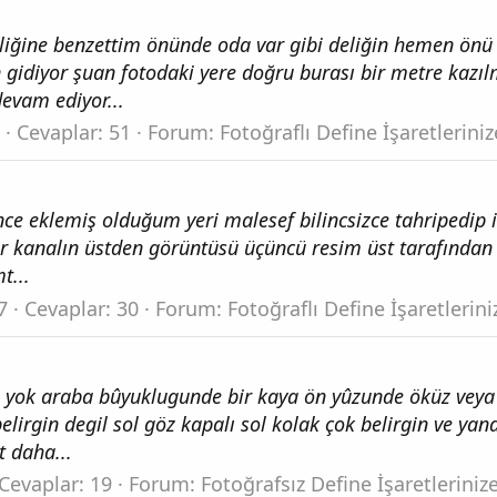
liğine benzettim önünde oda var gibi deliğin hemen önü 
gidiyor şuan fotodaki yere doğru burası bir metre kazılmı
devam ediyor...
Cevaplar: 51
Forum:
Fotoğraflı Define İşaretlerini
 eklemiş olduğum yeri malesef bilincsizce tahripedip işar
ir kanalın üstden görüntüsü üçüncü resim üst tarafından
t...
7
Cevaplar: 30
Forum:
Fotoğraflı Define İşaretlerin
o yok araba bûyuklugunde bir kaya ön yûzunde öküz veya 
elirgin degil sol göz kapalı sol kolak çok belirgin ve ya
t daha...
Cevaplar: 19
Forum:
Fotoğrafsız Define İşaretlerini