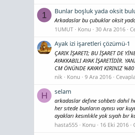
Bunlar boşluk yada oksit bul
1
Arkadaslar bu çubuklar oksit yada
1UMUT
Konu
30 Ara 2016
Ce
Ayak izi işaretleri çözümü-1
ÇARIK İŞARETI; BU İŞARET DE Yİ
AYAKKABILI AYAK İŞARETİDİR. YA
CM ÖNÜNDE KAYAYI KIRINIZ %80 
nik
Konu
9 Ara 2016
Cevapla
selam
H
arkadaslar defıne sohbetı dahıl h
her sıtede bunların aynısı var 
ayakları kesınlıkle yok sıyah bır k
hasta555
Konu
16 Eki 2016