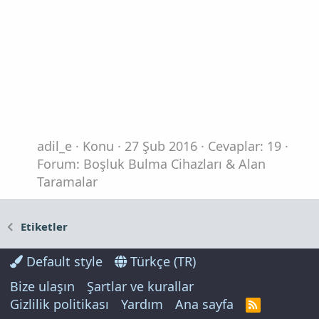
adil_e
Konu
27 Şub 2016
Cevaplar: 19
Forum:
Boşluk Bulma Cihazları & Alan
Taramalar
Etiketler
Default style
Türkçe (TR)
Bize ulaşın
Şartlar ve kurallar
Gizlilik politikası
Yardım
Ana sayfa
R
S