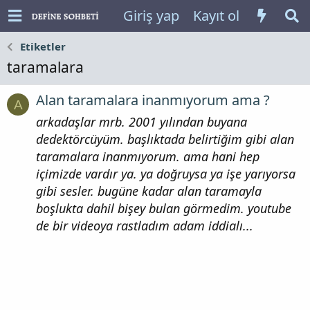
Giriş yap
Kayıt ol
Etiketler
taramalara
Alan taramalara inanmıyorum ama ?
A
arkadaşlar mrb. 2001 yılından buyana
dedektörcüyüm. başlıktada belirtiğim gibi alan
taramalara inanmıyorum. ama hani hep
içimizde vardır ya. ya doğruysa ya işe yarıyorsa
gibi sesler. bugüne kadar alan taramayla
boşlukta dahil bişey bulan görmedim. youtube
de bir videoya rastladım adam iddialı...