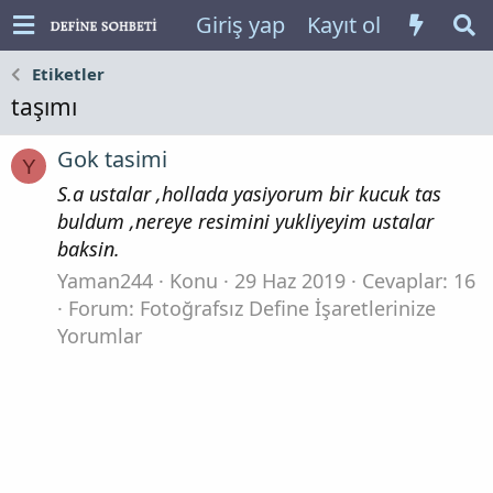
Giriş yap
Kayıt ol
Etiketler
taşımı
Gok tasimi
Y
S.a ustalar ,hollada yasiyorum bir kucuk tas
buldum ,nereye resimini yukliyeyim ustalar
baksin.
Yaman244
Konu
29 Haz 2019
Cevaplar: 16
Forum:
Fotoğrafsız Define İşaretlerinize
Yorumlar